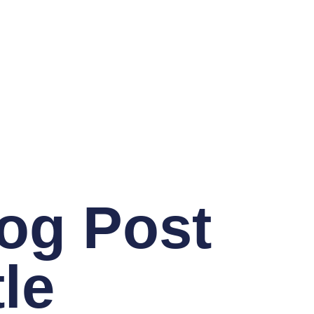
og Post
tle